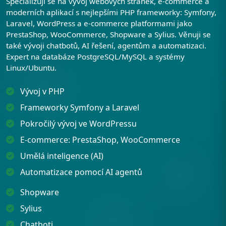
Specializuji se na vývoj webových stránek, e-commerce a
moderních aplikací s nejlepšími PHP frameworky: Symfony,
Laravel, WordPress a e-commerce platformami jako
PrestaShop, WooCommerce, Shopware a Sylius. Věnuji se
také vývoji chatbotů, AI řešení, agentům a automatizaci.
Expert na databáze PostgreSQL/MySQL a systémy
Linux/Ubuntu.
Vývoj v PHP
Frameworky Symfony a Laravel
Pokročilý vývoj ve WordPressu
E-commerce: PrestaShop, WooCommerce
Umělá inteligence (AI)
Automatizace pomocí AI agentů
Shopware
Sylius
Chatboti